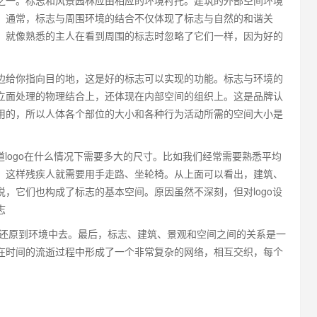
一。标志和风景园林应由相应的环境衬托。建筑的外部空间环境
。通常，标志与周围环境的结合不仅体现了标志与自然的和谐关
。就像熟悉的主人在看到周围的标志时忽略了它们一样，因为好的
给你指向目的地，这是好的标志可以实现的功能。标志与环境的
立面处理的物理结合上，还体现在内部空间的组织上。这是品牌认
用的，所以人体各个部位的大小和各种行为活动所需的空间大小是
logo在什么情况下需要多大的尺寸。比如我们经常需要熟悉平均
，这样残疾人就需要用手走路、坐轮椅。从上面可以看出，建筑、
，它们也构成了标志的基本空间。原因虽然不深刻，但对logo设
志
还原到环境中去。最后，标志、建筑、景观和空间之间的关系是一
在时间的流逝过程中形成了一个非常复杂的网络，相互交织，每个