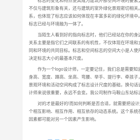
标志的变化和特点使其成为建筑外部空间环境的要素之
不仅与建筑形象有关，还与建筑的室外绿化景观密切相关
系，也体现了标志应该如何体现在丰富多彩的绿化环境中
标志已经与环境融为一体了。
当陌生人看到好的指向标志时，他们已经站在你的身边
关系主要是指它们之间联系的有机性，不仅体现在环境和
同和环境的共同目标。标志和空间标志的空间大小是人使
决定标志大小的最基本尺度。
作为一个logo设计师，一定要记住，我们总是需要知道
身高、宽度、蹲高、坐高、弯腰、举手、提行李、牵孩子
景观环境和活动空间构成了标志设计尺度的基础，换句话说
计师来说很重要，永远不会变。我公司制作马鞍山东站标
对的才是最好的!而如何判断是否合适，就需要把设计
个相互影响、相互作用、相互依存的动态系统。这个系统
因素都可能对另一个因素产生影响。