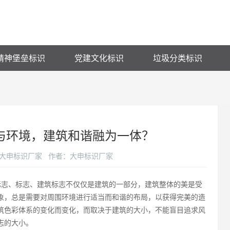
精神堡垒标识
党建文化标识
垃圾分类标识
与环境，建筑和谐融为一体？
来源：大申标识厂家 作者：大申标识厂家
志、标志、建筑标志不仅仅是建筑的一部分，建筑整体的美是受
象，总是需要对周围环境进行适当而和谐的布局，以获得完美的造
筑色彩体系的变化而变化，而取决于建筑的大小，不能盲目追求风
志的大小。